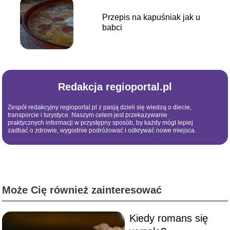
Przepis na kapuśniak jak u
babci
Redakcja regioportal.pl
Zespół redakcyjny regioportal.pl z pasją dzieli się wiedzą o diecie,
transporcie i turystyce. Naszym celem jest przekazywanie
praktycznych informacji w przystępny sposób, by każdy mógł lepiej
zadbać o zdrowie, wygodnie podróżować i odkrywać nowe miejsca.
Może Cię również zainteresować
Kiedy romans się