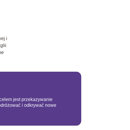
ej i
lii
ne
m celem jest przekazywanie
podróżować i odkrywać nowe