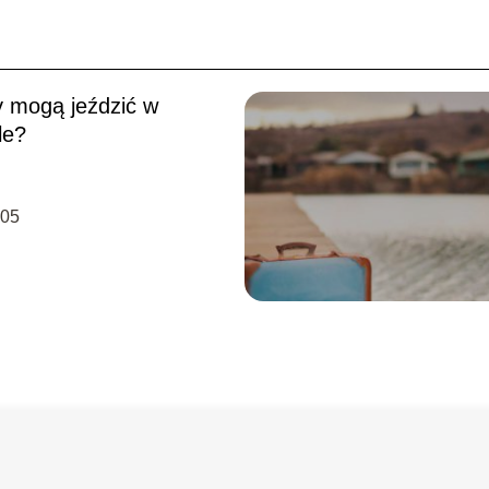
y mogą jeździć w
le?
-05