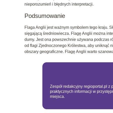
nieporozumień i błędnych interpretacji.
Podsumowanie
Flaga Anglii jest ważnym symbolem tego kraju. Skł
sięgającą średniowiecza. Flagę Anglii można inte
dumy. Jest ona powszechnie używana podczas różn
od flagi Zjednoczonego Królestwa, aby uniknąć n
obszary geograficzne. Flagę Anglii warto szanow
Zespół redakcyjny regioportal.pl z 
praktycznych informacji w przystę
miejsca.