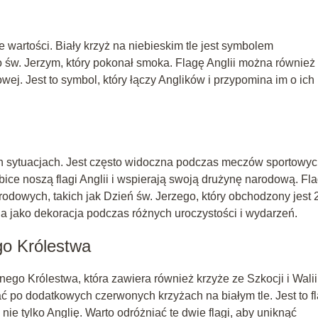
 wartości. Biały krzyż na niebieskim tle jest symbolem
 o św. Jerzym, który pokonał smoka. Flagę Anglii można również
ej. Jest to symbol, który łączy Anglików i przypomina im o ich
h sytuacjach. Jest często widoczna podczas meczów sportowyc
ice noszą flagi Anglii i wspierają swoją drużynę narodową. Fl
odowych, takich jak Dzień św. Jerzego, który obchodzony jest 
ana jako dekoracja podczas różnych uroczystości i wydarzeń.
go Królestwa
nego Królestwa, która zawiera również krzyże ze Szkocji i Walii
po dodatkowych czerwonych krzyżach na białym tle. Jest to fl
nie tylko Anglię. Warto odróżniać te dwie flagi, aby uniknąć