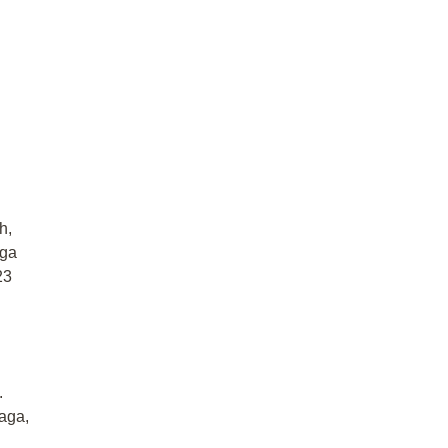
h,
aga
23
.
aga,