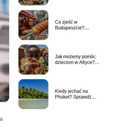
atrakcjach
Co zjeść w
Budapeszcie?
Przewodnik po
lokalnych smakach
Jak możemy pomóc
dzieciom w Afryce?
Twoja darowizna ma
znaczenie!
Kiedy jechać na
Phuket? Sprawdź
najlepszy czas na
wakacje
ii