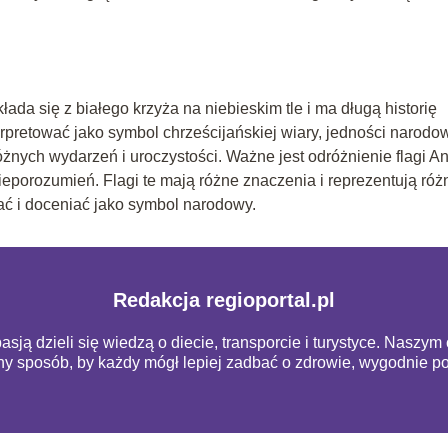
ada się z białego krzyża na niebieskim tle i ma długą historię
rpretować jako symbol chrześcijańskiej wiary, jedności narodow
ych wydarzeń i uroczystości. Ważne jest odróżnienie flagi Ang
ieporozumień. Flagi te mają różne znaczenia i reprezentują róż
ać i doceniać jako symbol narodowy.
Redakcja regioportal.pl
pasją dzieli się wiedzą o diecie, transporcie i turystyce. Naszy
pny sposób, by każdy mógł lepiej zadbać o zdrowie, wygodnie 