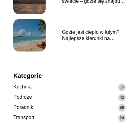
świecie – gdzie się znajduje
i jak wygląda?
Gdzie jest ciepło w lutym?
Najlepsze kierunki na
wakacje
Kategorie
Kuchnia
15
Podróże
42
Poradnik
59
Transport
24