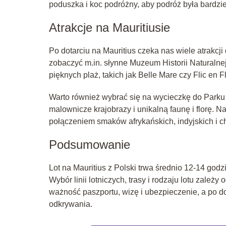
poduszka i koc podróżny, aby podróż była bardzi
Atrakcje na Mauritiusie
Po dotarciu na Mauritius czeka nas wiele atrakcji
zobaczyć m.in. słynne Muzeum Historii Naturalnej
pięknych plaż, takich jak Belle Mare czy Flic en 
Warto również wybrać się na wycieczkę do Park
malownicze krajobrazy i unikalną faunę i florę. N
połączeniem smaków afrykańskich, indyjskich i ch
Podsumowanie
Lot na Mauritius z Polski trwa średnio 12-14 god
Wybór linii lotniczych, trasy i rodzaju lotu zależ
ważność paszportu, wizę i ubezpieczenie, a po dot
odkrywania.