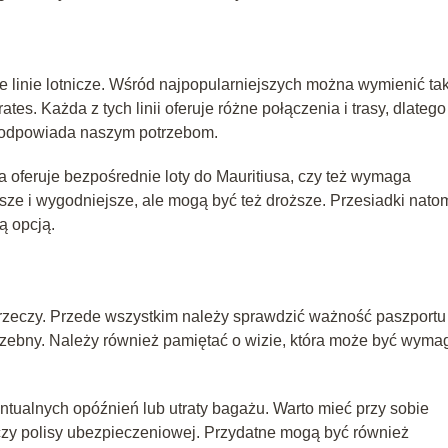
ne linie lotnicze. Wśród najpopularniejszych można wymienić ta
ates. Każda z tych linii oferuje różne połączenia i trasy, dlatego
ej odpowiada naszym potrzebom.
za oferuje bezpośrednie loty do Mauritiusa, czy też wymaga
sze i wygodniejsze, ale mogą być też droższe. Przesiadki nato
ą opcją.
 rzeczy. Przede wszystkim należy sprawdzić ważność paszportu 
otrzebny. Należy również pamiętać o wizie, która może być wym
tualnych opóźnień lub utraty bagażu. Warto mieć przy sobie
czy polisy ubezpieczeniowej. Przydatne mogą być również