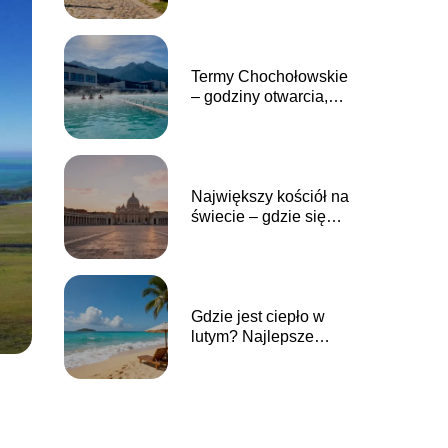
odwiedzić
Termy Chochołowskie
– godziny otwarcia,
cennik, dojazd
Największy kościół na
świecie – gdzie się
znajduje i jak
wygląda?
Gdzie jest ciepło w
lutym? Najlepsze
kierunki na wakacje