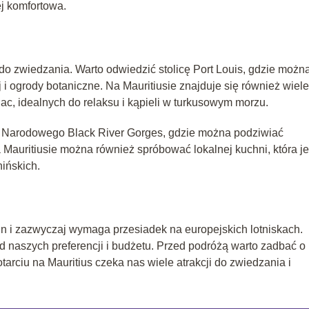
ej komfortowa.
 do zwiedzania. Warto odwiedzić stolicę Port Louis, gdzie możn
 i ogrody botaniczne. Na Mauritiusie znajduje się również wiele
Flac, idealnych do relaksu i kąpieli w turkusowym morzu.
u Narodowego Black River Gorges, gdzie można podziwiać
a Mauritiusie można również spróbować lokalnej kuchni, która je
ińskich.
zin i zazwyczaj wymaga przesiadek na europejskich lotniskach.
y od naszych preferencji i budżetu. Przed podróżą warto zadbać o
arciu na Mauritius czeka nas wiele atrakcji do zwiedzania i