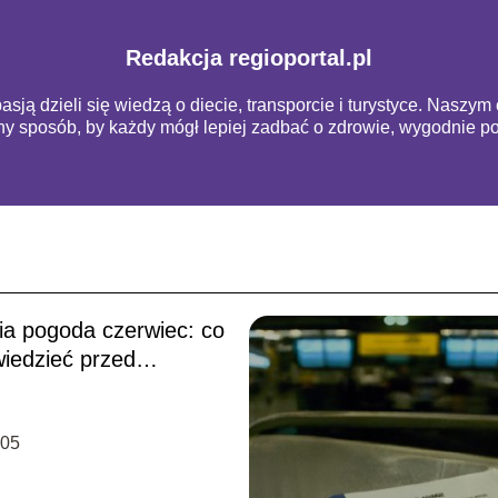
Redakcja regioportal.pl
pasją dzieli się wiedzą o diecie, transporcie i turystyce. Naszy
pny sposób, by każdy mógł lepiej zadbać o zdrowie, wygodnie 
ia pogoda czerwiec: co
wiedzieć przed
ami?
-05