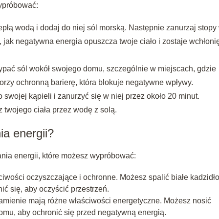
wypróbować:
epłą wodą i dodaj do niej sól morską. Następnie zanurzaj stopy
, jak negatywna energia opuszcza twoje ciało i zostaje wchłoni
ypać sól wokół swojego domu, szczególnie w miejscach, gdzie
worzy ochronną barierę, która blokuje negatywne wpływy.
swojej kąpieli i zanurzyć się w niej przez około 20 minut.
z twojego ciała przez wodę z solą.
ia energii?
zania energii, które możesz wypróbować:
ciwości oczyszczające i ochronne. Możesz spalić białe kadzidł
ć się, aby oczyścić przestrzeń.
amienie mają różne właściwości energetyczne. Możesz nosić
mu, aby ochronić się przed negatywną energią.