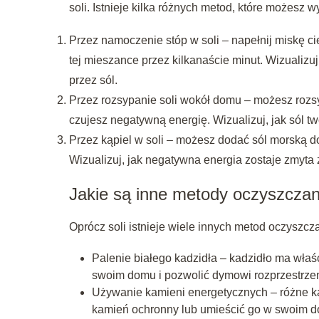
soli. Istnieje kilka różnych metod, które możesz 
Przez namoczenie stóp w soli – napełnij miskę ci
tej mieszance przez kilkanaście minut. Wizualizuj
przez sól.
Przez rozsypanie soli wokół domu – możesz rozs
czujesz negatywną energię. Wizualizuj, jak sól t
Przez kąpiel w soli – możesz dodać sól morską do 
Wizualizuj, jak negatywna energia zostaje zmyta 
Jakie są inne metody oczyszczan
Oprócz soli istnieje wiele innych metod oczyszc
Palenie białego kadzidła – kadzidło ma właś
swoim domu i pozwolić dymowi rozprzestrzeni
Używanie kamieni energetycznych – różne k
kamień ochronny lub umieścić go w swoim do