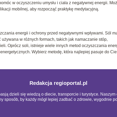
omóc w oczyszczeniu umysłu i ciała z negatywnej energii. Mo
likacji mobilnej, aby rozpocząć praktykę medytacyjną.
yszczania energii i ochrony przed negatywnymi wpływami. Sól m
 używana w różnych formach, takich jak namaczanie stóp,
. Oprócz soli, istnieje wiele innych metod oczyszczania energ
 energetycznych. Wybierz metodę, która najlepiej pasuje do Cie
Redakcja regioportal.pl
pasją dzieli się wiedzą o diecie, transporcie i turystyce. Naszy
pny sposób, by każdy mógł lepiej zadbać o zdrowie, wygodnie 