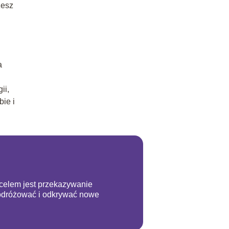
żesz
a
ii,
bie i
m celem jest przekazywanie
podróżować i odkrywać nowe