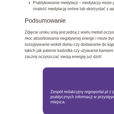
Praktykowanie medytacji – medytacja może p
znaleźć medytację online lub skorzystać z ap
Podsumowanie
Zdjęcie uroku solą jest jedną z wielu metod ocz
moc absorbowania negatywnej energii i może być
rozsypywanie wokół domu czy dodawanie do kąpieli
takich jak palenie kadzidła czy używanie kamieni
zacznij oczyszczać swoją energię już dziś!
Zespół redakcyjny regioportal.pl z 
praktycznych informacji w przystę
miejsca.