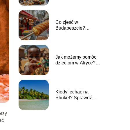
atrakcjach
Co zjeść w
Budapeszcie?
Przewodnik po
lokalnych smakach
Jak możemy pomóc
dzieciom w Afryce?
Twoja darowizna ma
znaczenie!
Kiedy jechać na
Phuket? Sprawdź
najlepszy czas na
wakacje
erzy
ać