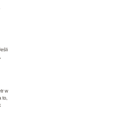
o
eśli
,
tr w
 to,
k