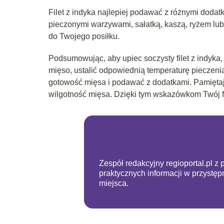
Filet z indyka najlepiej podawać z różnymi dodat
pieczonymi warzywami, sałatką, kaszą, ryżem lu
do Twojego posiłku.
Podsumowując, aby upiec soczysty filet z indyk
mięso, ustalić odpowiednią temperaturę pieczenia
gotowość mięsa i podawać z dodatkami. Pamiętaj,
wilgotność mięsa. Dzięki tym wskazówkom Twój fi
Zespół redakcyjny regioportal.pl z 
praktycznych informacji w przystę
miejsca.