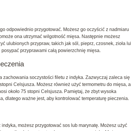
by go odpowiednio przygotować. Możesz go oczyścić z nadmiaru
ż pomoże ona utrzymać wilgotność mięsa. Następnie możesz
ć ulubionych przypraw, takich jak sól, pieprz, czosnek, zioła lu
e posypać przyprawami całą powierzchnię mięsa.
ieczenia
zachowania soczystości filetu z indyka. Zazwyczaj zaleca się
0 stopni Celsjusza. Możesz również użyć termometru do mięsa, 
osi około 75 stopni Celsjusza. Pamiętaj, że zbyt wysoka
dlatego ważne jest, aby kontrolować temperaturę pieczenia.
 z indyka, możesz przygotować sos lub marynatę. Możesz użyć