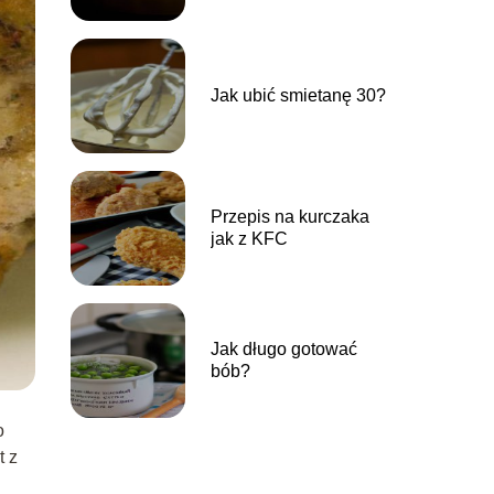
Jak ubić smietanę 30?
Przepis na kurczaka
jak z KFC
Jak długo gotować
bób?
o
t z