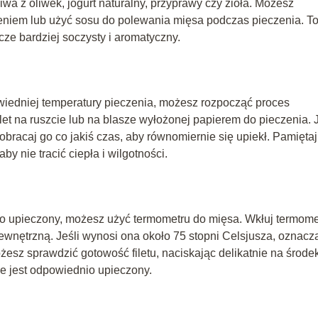
liwa z oliwek, jogurt naturalny, przyprawy czy zioła. Możesz
zeniem lub użyć sosu do polewania mięsa podczas pieczenia. T
cze bardziej soczysty i aromatyczny.
owiedniej temperatury pieczenia, możesz rozpocząć proces
ilet na ruszcie lub na blasze wyłożonej papierem do pieczenia. J
i obracaj go co jakiś czas, aby równomiernie się upiekł. Pamiętaj
aby nie tracić ciepła i wilgotności.
dnio upieczony, możesz użyć termometru do mięsa. Wkłuj termome
wnętrzną. Jeśli wynosi ona około 75 stopni Celsjusza, oznacza
możesz sprawdzić gotowość filetu, naciskając delikatnie na środe
 że jest odpowiednio upieczony.