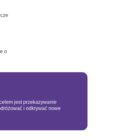
wcze
ć
e o
m celem jest przekazywanie
podróżować i odkrywać nowe