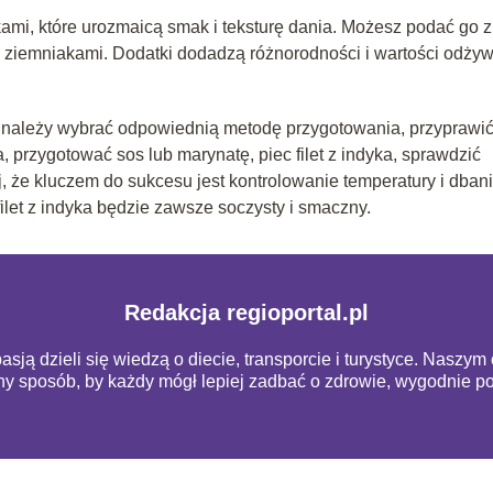
kami, które urozmaicą smak i teksturę dania. Możesz podać go z
b ziemniakami. Dodatki dodadzą różnorodności i wartości odży
a, należy wybrać odpowiednią metodę przygotowania, przyprawi
, przygotować sos lub marynatę, piec filet z indyka, sprawdzić
 że kluczem do sukcesu jest kontrolowanie temperatury i dbani
let z indyka będzie zawsze soczysty i smaczny.
Redakcja regioportal.pl
pasją dzieli się wiedzą o diecie, transporcie i turystyce. Naszy
pny sposób, by każdy mógł lepiej zadbać o zdrowie, wygodnie 