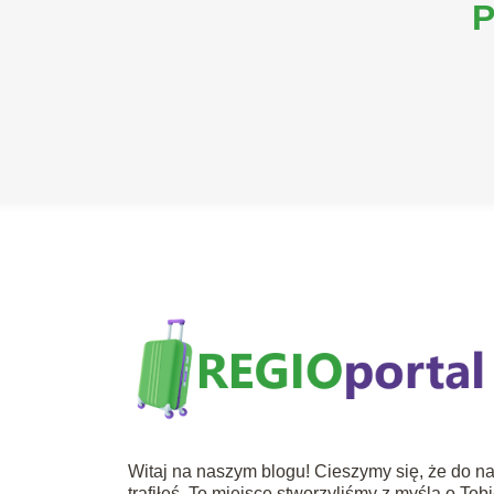
P
Witaj na naszym blogu! Cieszymy się, że do n
trafiłeś. To miejsce stworzyliśmy z myślą o Tob