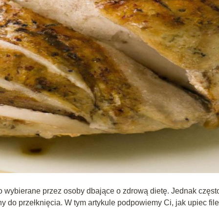
ęsto wybierane przez osoby dbające o zdrową dietę. Jednak częst
dny do przełknięcia. W tym artykule podpowiemy Ci, jak upiec file