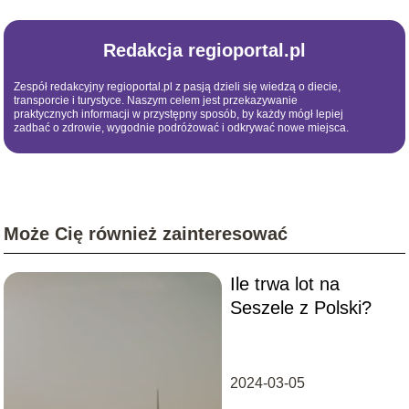
Redakcja regioportal.pl
Zespół redakcyjny regioportal.pl z pasją dzieli się wiedzą o diecie,
transporcie i turystyce. Naszym celem jest przekazywanie
praktycznych informacji w przystępny sposób, by każdy mógł lepiej
zadbać o zdrowie, wygodnie podróżować i odkrywać nowe miejsca.
Może Cię również zainteresować
Ile trwa lot na
Seszele z Polski?
2024-03-05