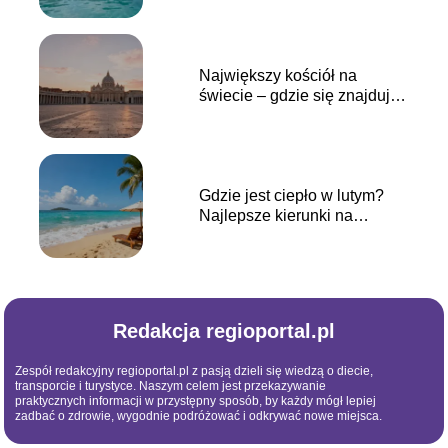
Największy kościół na
świecie – gdzie się znajduje i
jak wygląda?
Gdzie jest ciepło w lutym?
Najlepsze kierunki na
wakacje
Redakcja regioportal.pl
Zespół redakcyjny regioportal.pl z pasją dzieli się wiedzą o diecie,
transporcie i turystyce. Naszym celem jest przekazywanie
praktycznych informacji w przystępny sposób, by każdy mógł lepiej
zadbać o zdrowie, wygodnie podróżować i odkrywać nowe miejsca.