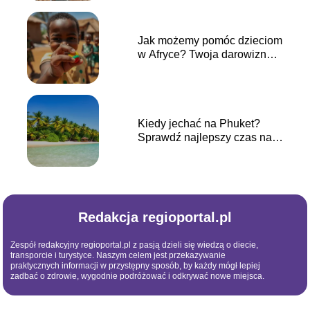
Jak możemy pomóc dzieciom
w Afryce? Twoja darowizna
ma znaczenie!
Kiedy jechać na Phuket?
Sprawdź najlepszy czas na
wakacje
Redakcja regioportal.pl
Zespół redakcyjny regioportal.pl z pasją dzieli się wiedzą o diecie,
transporcie i turystyce. Naszym celem jest przekazywanie
praktycznych informacji w przystępny sposób, by każdy mógł lepiej
zadbać o zdrowie, wygodnie podróżować i odkrywać nowe miejsca.