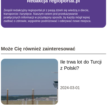
Redakcja regioportal.pl
Zespół redakcyjny regioportal.pl z pasją dzieli się wiedzą o diecie,
transporcie i turystyce. Naszym celem jest przekazywanie
praktycznych informacji w przystępny sposób, by każdy mógł lepiej
zadbać o zdrowie, wygodnie podróżować i odkrywać nowe miejsca.
Może Cię również zainteresować
Ile trwa lot do Turcji
z Polski?
2024-03-01